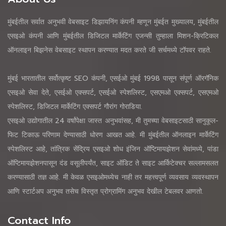
मुंबईतील सर्वात अनुभवी वेबसाइट डिझायनिंग कंपनी म्हणून मुंबईत मुख्यालय, मुंबईतील
एसइओ कंपनी आणि मुंबईतील डिजिटल मार्केटिंग एजन्सी तुम्हाला मिशन-क्रिटिकल
ऑनलाइन बिझनेस वेबसाइट स्थापन करण्यात मदत करते जी सर्चमध्ये टॉपवर राहते.
मुंबई भारतातील सर्वोत्कृष्ट SEO कंपनी, एसईओ मुंबई 1998 पासून संपूर्ण ऑरगॅनिक
एसइओ सेवा देते, एसईओ एक्सपर्ट, एसईओ स्पेशलिस्ट, एसएमओ एक्सपर्ट, एसएमओ
स्पेशलिस्ट, डिजिटल मार्केटिंग एक्सपर्ट गौरांग गोराडिया.
एसइओ उद्योगातील 24 वर्षांपेक्षा जास्त अनुभवांसह, मी तुमच्या वेबसाइटसाठी सानुकूल-
फिट टिकाऊ परिणाम देण्यासाठी धोरण आखत आहे. मी मुंबईतील ऑनलाइन मार्केटिंग
स्पेशलिस्ट आहे, तांत्रिक सेंद्रिय एसइओ शोध इंजिन ऑप्टिमायझेशन सेवांमध्ये, पांडा
ऑप्टिमायझेशनपासून दंड वसूलीपर्यंत, साइट ऑडिट ते साइट आर्किटेक्चर सल्लामसलत
करण्यासाठी तज्ञ आहे. मी केवळ एसइओमध्येच नाही तर महत्त्वपूर्ण व्यवसाय व्यवस्थापन
आणि स्टार्टअप अनुभव तसेच विस्तृत प्रोग्रामिंग अनुभव देखील टेबलवर आणतो.
Contact Info