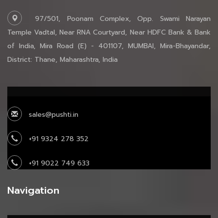
97/501, Poonam Complex, Opp. Swami Narayan
Temple Vadtal, Near RNA Courtyard, Near HDFC Bank & Bank
of India, Mira Road (E) - 401107, MUMBAI, Mira-Bhayandar,
District: Thane, Maharashtra, India
sales@pushti.in
+91 9324 278 352
+91 9022 749 633
Navigation