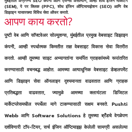
मुंबईतील अग्रगण्य SEO कंपनी आणि एजन्सी असल्याने, आम्ही शोध इंजिन मार्केटिंग
(SEM), पे पर क्लिक (PPC), शोध इंजिन ऑप्टिमायझेशन (SEO) आणि वेब
डिझाइन यासारख्या विविध सेवा ऑफर करतो.
आपण काय करतो?
पुष्टी वेब आणि सॉफ्टवेअर सोल्युशन्स, मुंबईतील प्रमुख वेबसाइट डिझाइन
कंपनी, आम्ही स्पर्धात्मक किमतीत तज्ञ वेबसाइट विकास सेवा वितरीत
करतो. आम्ही तुमच्या साइट अभ्यागतांना समर्पित ग्राहकांमध्ये रूपांतरित
करण्यासाठी वचनबद्ध आहोत. आमच्या अत्याधुनिक वेबसाइट डेव्हलपमेंट
आणि डिझाइन सेवा ऑनलाइन दृश्यमानता वाढवतात आणि ग्राहक
प्रतिबद्धता वाढवतात, ज्यामुळे आमच्या क्लायंटला डिजिटल
मार्केटप्लेसमधील स्पर्धेला मागे टाकण्यासाठी सक्षम बनवते. Pushti
Webb आणि Software Solutions हे तुमच्या ब्रँडचे वेगळेपण
दर्शविणारी टॉप-टियर, सर्च इंजिन ऑप्टिमाइझ केलेली सामग्री असलेल्या