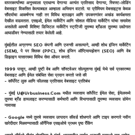
वापरकर्त्याच्या अनुभवाला प्राधान्य देणाऱ्या अत्यंत प्रतिसाद देणाऱ्या, स्विफ्ट-लोडिंग
वेबसाइट विकसित केल्याबद्दल आम्हाला अभिमान वाटतो. या प्रीमियम वेबसाइट्स केवळ
सौंदर्याचा आकर्षणच नाही तर विविध ब्राउझर आणि उपकरणांवर अखंड कार्यक्षमता
देखील वाढवतात. एसइओ, ईमेल मार्केटिंग आणि सोशल मीडिया मार्केटिंग यांचा समावेश
असलेली आमची विशिष्ट डिजिटल मार्केटिंग स्ट्रॅटेजी तुमच्या ब्रँडला तुमच्या उद्योगात
आघाडीवर नेण्यासाठी तयार केलेली आहे.
मुंबईतील अग्रगण्य SEO कंपनी आणि एजन्सी असल्याने, आम्ही शोध इंजिन मार्केटिंग
(SEM), पे पर क्लिक (PPC), शोध इंजिन ऑप्टिमायझेशन (SEO) आणि वेब
डिझाइन यासारख्या विविध सेवा ऑफर करतो.
1999 पासून, आम्ही पुष्टी वेब आणि सॉफ्टवेअर सोल्यूशन्स मुंबई येथे सर्व प्रकारच्या
वेबसाइट आणि ईमेल संबंधित सेवा प्रदान करतो जसे की
- कॉर्पोरेट लुक आणि फीलसह प्रतिसाद वेबसाइट प्रतिबंध
- मुंबई U@Urbusiness.Com मधील व्यवसाय कॉर्पोरेट ईमेल सेवा, ईमेलमध्ये
तुमचा ब्रँड हायलाइट करण्यासाठी कर्मचारी आणि विभागासाठी तुमच्या व्यवसाय डोमेन
नावासह
- Google मध्ये तुमचे व्यवसाय उत्पादन कीवर्ड शोधणारे आणि टाइप करणारे नवीन
खरेदीदार मिळवण्यासाठी ऑर्गेनिक एसइओचे प्रथम पृष्ठ रँकिंग