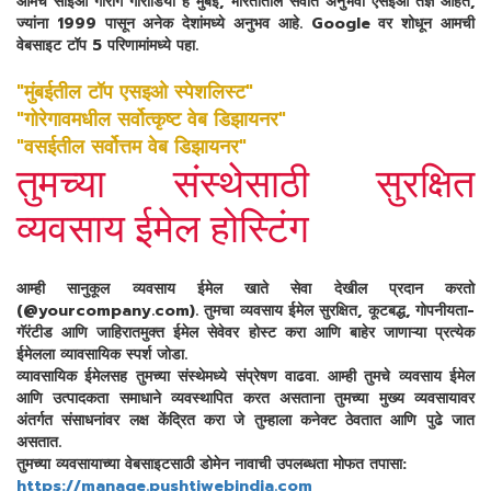
आमचे सीईओ गौरांग गोराडिया हे मुंबई, भारतातील सर्वात अनुभवी एसइओ तज्ञ आहेत,
ज्यांना 1999 पासून अनेक देशांमध्ये अनुभव आहे. Google वर शोधून आमची
वेबसाइट टॉप 5 परिणामांमध्ये पहा.
"मुंबईतील टॉप एसइओ स्पेशलिस्ट"
"गोरेगावमधील सर्वोत्कृष्ट वेब डिझायनर"
"वसईतील सर्वोत्तम वेब डिझायनर"
तुमच्या संस्थेसाठी सुरक्षित
व्यवसाय ईमेल होस्टिंग
आम्ही सानुकूल व्यवसाय ईमेल खाते सेवा देखील प्रदान करतो
(@yourcompany.com). तुमचा व्यवसाय ईमेल सुरक्षित, कूटबद्ध, गोपनीयता-
गॅरंटीड आणि जाहिरातमुक्त ईमेल सेवेवर होस्ट करा आणि बाहेर जाणाऱ्या प्रत्येक
ईमेलला व्यावसायिक स्पर्श जोडा.
व्यावसायिक ईमेलसह तुमच्या संस्थेमध्ये संप्रेषण वाढवा. आम्ही तुमचे व्यवसाय ईमेल
आणि उत्पादकता समाधाने व्यवस्थापित करत असताना तुमच्या मुख्य व्यवसायावर
अंतर्गत संसाधनांवर लक्ष केंद्रित करा जे तुम्हाला कनेक्ट ठेवतात आणि पुढे जात
असतात.
तुमच्या व्यवसायाच्या वेबसाइटसाठी डोमेन नावाची उपलब्धता मोफत तपासा:
https://manage.pushtiwebindia.com