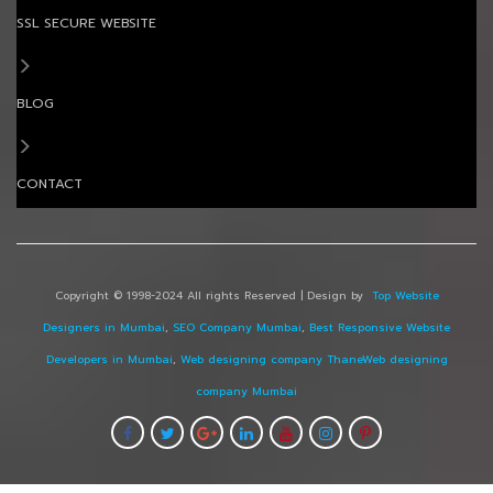
SSL SECURE WEBSITE
BLOG
CONTACT
Copyright © 1998-2024 All rights Reserved | Design by
Top Website
Designers in Mumbai
,
SEO Company Mumbai
,
Best Responsive Website
Developers in Mumbai
,
Web designing company Thane
Web designing
company Mumbai