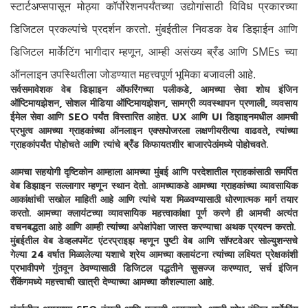
स्टार्टअप्सपासून मोठ्या कॉर्पोरेशनपर्यंतच्या उद्योगांसाठी विविध प्रकारच्या
डिजिटल प्रकल्पांचे प्रदर्शन करतो. मुंबईतील निवडक वेब डिझाईन आणि
डिजिटल मार्केटिंग भागीदार म्हणून, आम्ही असंख्य ब्रँड आणि SMEs च्या
ऑनलाइन उपस्थितीला जोडण्यात महत्त्वपूर्ण भूमिका बजावली आहे.
सर्वसमावेशक वेब डिझाइन ऑफरिंगच्या पलीकडे, आमच्या सेवा शोध इंजिन
ऑप्टिमायझेशन, सोशल मीडिया ऑप्टिमायझेशन, सामग्री व्यवस्थापन प्रणाली, व्यवसाय
ईमेल सेवा आणि SEO पर्यंत विस्तारित आहेत. UX आणि UI डिझाइनमधील आमची
प्रभुत्व आमच्या ग्राहकांच्या ऑनलाइन एक्सपोजरला लक्षणीयरीत्या वाढवते, त्यांच्या
ग्राहकांपर्यंत पोहोचते आणि त्यांचे ब्रँड किफायतशीर बाजारपेठांमध्ये पोहोचवते.
आमचा सहयोगी दृष्टिकोन आम्हाला आमच्या मुंबई आणि परदेशातील ग्राहकांसाठी समर्पित
वेब डिझाइन सल्लागार म्हणून स्थान देतो. आमच्याकडे आमच्या ग्राहकांच्या व्यावसायिक
आकांक्षांची सखोल माहिती आहे आणि त्यांचे यश मिळवण्यासाठी धोरणात्मक मार्ग तयार
करतो. आमच्या क्लायंटच्या व्यावसायिक महत्त्वाकांक्षा पूर्ण करणे ही आमची अत्यंत
वचनबद्धता आहे आणि आम्ही त्यांच्या अपेक्षांपेक्षा जास्त करण्याचा अथक प्रयत्न करतो.
मुंबईतील वेब डेव्हलपमेंट एंटरप्राइझ म्हणून पुष्टी वेब आणि सॉफ्टवेअर सोल्युशन्सचे
गेल्या 24 वर्षात मिळालेल्या यशाचे श्रेय आमच्या क्लायंटना त्यांच्या लक्ष्यित प्रेक्षकांशी
प्रभावीपणे गुंतवून ठेवण्यासाठी डिजिटल पद्धतीने सुसज्ज करण्यात, सर्च इंजिन
रँकिंगमध्ये महत्त्वाची खात्री देण्याच्या आमच्या कौशल्याला आहे.